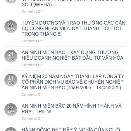
NGỌ
BẢO
ĐẢM
SỐ 3 (WIPHA)
2026
VỆ
AN
on
Comments Off
–
TRỤ
NINH
AN
GÁC
SỞ
LỄ
NINH
BÌNH
TUYÊN DƯƠNG VÀ TRAO THƯỞNG CÁC CÁN
THUẾ
KHAI
27
MIỀN
AN,
THÀNH
BỘ CÔNG NHÂN VIÊN ĐẠT THÀNH TÍCH TỐT
TRƯƠNG
May
BẮC
GIỮ
PHỐ
BỆNH
TRONG THÁNG 5!
CHIA
NIỀM
HÀ
VIỆN
on
Comments Off
SẺ
TIN
NỘI
BẠCH
TUYÊN
KHÓ
MAI
DƯƠNG
KHĂN
AN NINH MIỀN BẮC – XÂY DỰNG THƯƠNG
CƠ
24
VÀ
VỚI
HIỆU DOANH NGHIỆP BẮT ĐẦU TỪ VĂN HÓA
SỞ
Apr
TRAO
CÁN
NINH
on
Comments Off
THƯỞNG
BỘ,
BÌNH
AN
CÁC
NHÂN
NINH
CÁN
KỶ NIỆM 20 NĂM NGÀY THÀNH LẬP CÔNG TY
VIÊN
14
MIỀN
BỘ
BỊ
CỔ PHẦN DỊCH VỤ BẢO VỆ CHUYÊN NGHIỆP
Apr
BẮC
CÔNG
ẢNH
AN NINH MIỀN BẮC (14/04/2005 – 14/04/2025)
–
NHÂN
HƯỞNG
on
Comments Off
XÂY
VIÊN
DO
KỶ
DỰNG
ĐẠT
BÃO
NIỆM
THƯƠNG
AN NINH MIỀN BẮC 20 NĂM HÌNH THÀNH VÀ
THÀNH
SỐ
27
20
HIỆU
TÍCH
3
PHÁT TRIỂN!
Mar
NĂM
DOANH
TỐT
(WIPHA)
on
Comments Off
NGÀY
NGHIỆP
TRONG
AN
THÀNH
BẮT
THÁNG
NINH
LẬP
HÀNH ĐỘNG ĐẸP ĐẦY Ý NGHĨA CỦA NGƯỜI
ĐẦU
5!