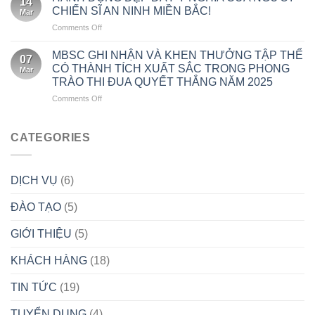
14
MIỀN
CÔNG
TỪ
CHIẾN SĨ AN NINH MIỀN BẮC!
Mar
BẮC
TY
VĂN
on
Comments Off
20
CỔ
HÓA
HÀNH
NĂM
PHẦN
ĐỘNG
HÌNH
MBSC GHI NHẬN VÀ KHEN THƯỞNG TẬP THỂ
DỊCH
07
ĐẸP
THÀNH
CÓ THÀNH TÍCH XUẤT SẮC TRONG PHONG
VỤ
Mar
ĐẦY
VÀ
BẢO
TRÀO THI ĐUA QUYẾT THẮNG NĂM 2025
Ý
PHÁT
VỆ
on
Comments Off
NGHĨA
TRIỂN!
CHUYÊN
MBSC
CỦA
NGHIỆP
GHI
NGƯỜI
AN
NHẬN
CHIẾN
CATEGORIES
NINH
VÀ
SĨ
MIỀN
KHEN
AN
BẮC
THƯỞNG
NINH
(14/04/2005
DỊCH VỤ
(6)
TẬP
MIỀN
–
THỂ
BẮC!
14/04/2025)
ĐÀO TẠO
(5)
CÓ
THÀNH
TÍCH
GIỚI THIỆU
(5)
XUẤT
SẮC
KHÁCH HÀNG
(18)
TRONG
PHONG
TIN TỨC
(19)
TRÀO
THI
TUYỂN DỤNG
(4)
ĐUA