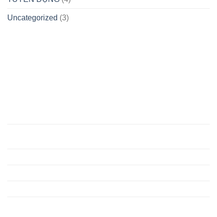
QUYẾT
THẮNG
Uncategorized
(3)
NĂM
2025
HÀ NỘI
TRUNG TÂM CHỈ HUY MIỀN BẮC
Lô AT32, AT33 khu đấu giá An Thắng, Phường Chương
Mỹ, Thành phố Hà Nội
(024) 3356 0853 ; Fax: (024) 3356 0833
anninhmienbac@mbsc.vn
DKKD: 0101639917