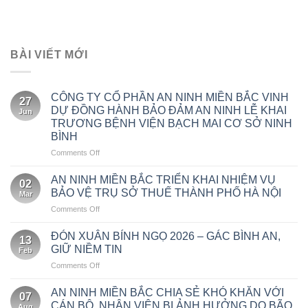
BÀI VIẾT MỚI
CÔNG TY CỔ PHẦN AN NINH MIỀN BẮC VINH
27
DỰ ĐỒNG HÀNH BẢO ĐẢM AN NINH LỄ KHAI
Jun
TRƯƠNG BỆNH VIỆN BẠCH MAI CƠ SỞ NINH
BÌNH
on
Comments Off
CÔNG
TY
AN NINH MIỀN BẮC TRIỂN KHAI NHIỆM VỤ
02
CỔ
BẢO VỆ TRỤ SỞ THUẾ THÀNH PHỐ HÀ NỘI
Mar
PHẦN
on
Comments Off
AN
AN
NINH
NINH
MIỀN
ĐÓN XUÂN BÍNH NGỌ 2026 – GÁC BÌNH AN,
13
MIỀN
BẮC
GIỮ NIỀM TIN
Feb
BẮC
VINH
on
Comments Off
TRIỂN
DỰ
ĐÓN
KHAI
ĐỒNG
XUÂN
NHIỆM
AN NINH MIỀN BẮC CHIA SẺ KHÓ KHĂN VỚI
HÀNH
07
BÍNH
VỤ
CÁN BỘ, NHÂN VIÊN BỊ ẢNH HƯỞNG DO BÃO
BẢO
Aug