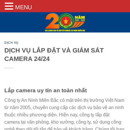
MENU
Skip
to
content
DỊCH VỤ
DỊCH VỤ LẮP ĐẶT VÀ GIÁM SÁT
CAMERA 24/24
Lắp camera uy tín an toàn nhất
Công ty An Ninh Miền Bắc có mặt trên thị trường Việt Nam
từ năm 2005, chuyên cung cấp các dịch vụ bảo vệ an ninh
thuộc nhiều phương diện. Hiện nay, công ty lắp đặt
camera tại văn phòng, kho xưởng, công ty, sử dụng công
nghệ theo dõi tối tân để bảo vệ khách hàng. Chúng tôi bao