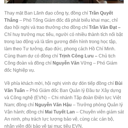
Thay mặt Ban Lãnh đạo công ty, đồng chí
Trần Quyết
Thắng
– Phó Tổng Giám đốc đã phát biểu khai mạc, chỉ
đạo hội nghị và trao thưởng cho đồng chí
Trần Văn Đạt –
Chỉ huy trưởng mục tiêu, người có nhiều thành tích nổi bật
trong lao động và là tấm gương điển hình trong học tập,
làm theo Tư tưởng, đạo đức, phong cách Hồ Chí Minh.
Cùng tham dự có đồng chí
Trịnh Công Lưu –
Chủ tịch
Công đoàn và đồng chí
Nguyễn Văn
Vững – Phó Giám
đốc Nghiệp vụ.
Về phía khách mời, hội nghị vinh dự đón tiếp đồng chí
Bùi
Văn Tuấn –
Phó Giám đốc Ban Quản lý Đầu tư Xây dựng
và Công nghệ (EVN) – Chi nhánh Tập đoàn Điện lực Việt
Nam; đồng chí
Nguyễn Văn Hậu
– Trưởng phòng Quản lý
Vận hành; đồng chí
Mai Tuyết Lan
– Chuyên viên giám sát
An ninh, phụ trách lực lượng bảo vệ, cùng các cán bộ,
nhân viên đội bảo vệ tại mục tiêu EVN.