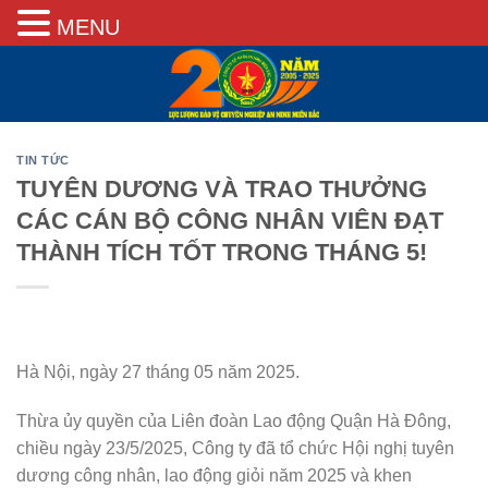
MENU
Skip
to
content
TIN TỨC
TUYÊN DƯƠNG VÀ TRAO THƯỞNG
CÁC CÁN BỘ CÔNG NHÂN VIÊN ĐẠT
THÀNH TÍCH TỐT TRONG THÁNG 5!
Hà Nội, ngày 27 tháng 05 năm 2025.
Thừa ủy quyền của Liên đoàn Lao động Quận Hà Đông,
chiều ngày 23/5/2025, Công ty đã tổ chức Hội nghị tuyên
dương công nhân, lao động giỏi năm 2025 và khen