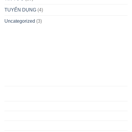
THI
TUYỂN DỤNG
(4)
ĐUA
QUYẾT
THẮNG
Uncategorized
(3)
NĂM
2025
HÀ NỘI
TRUNG TÂM CHỈ HUY MIỀN BẮC
Lô AT32, AT33 khu đấu giá An Thắng, Phường Chương
Mỹ, Thành phố Hà Nội
(024) 3356 0853 ; Fax: (024) 3356 0833
anninhmienbac@mbsc.vn
DKKD: 0101639917