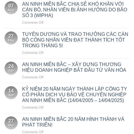
XUÂN
NHIỆM
AN NINH MIỀN BẮC CHIA SẺ KHÓ KHĂN VỚI
HÀNH
07
BÍNH
VỤ
CÁN BỘ, NHÂN VIÊN BỊ ẢNH HƯỞNG DO BÃO
BẢO
Aug
NGỌ
BẢO
ĐẢM
SỐ 3 (WIPHA)
2026
VỆ
AN
on
Comments Off
–
TRỤ
NINH
AN
GÁC
SỞ
LỄ
NINH
BÌNH
TUYÊN DƯƠNG VÀ TRAO THƯỞNG CÁC CÁN
THUẾ
KHAI
27
MIỀN
AN,
THÀNH
BỘ CÔNG NHÂN VIÊN ĐẠT THÀNH TÍCH TỐT
TRƯƠNG
May
BẮC
GIỮ
PHỐ
BỆNH
TRONG THÁNG 5!
CHIA
NIỀM
HÀ
VIỆN
on
Comments Off
SẺ
TIN
NỘI
BẠCH
TUYÊN
KHÓ
MAI
DƯƠNG
KHĂN
AN NINH MIỀN BẮC – XÂY DỰNG THƯƠNG
CƠ
24
VÀ
VỚI
HIỆU DOANH NGHIỆP BẮT ĐẦU TỪ VĂN HÓA
SỞ
Apr
TRAO
CÁN
NINH
on
Comments Off
THƯỞNG
BỘ,
BÌNH
AN
CÁC
NHÂN
NINH
CÁN
KỶ NIỆM 20 NĂM NGÀY THÀNH LẬP CÔNG TY
VIÊN
14
MIỀN
BỘ
BỊ
CỔ PHẦN DỊCH VỤ BẢO VỆ CHUYÊN NGHIỆP
Apr
BẮC
CÔNG
ẢNH
AN NINH MIỀN BẮC (14/04/2005 – 14/04/2025)
–
NHÂN
HƯỞNG
on
Comments Off
XÂY
VIÊN
DO
KỶ
DỰNG
ĐẠT
BÃO
NIỆM
THƯƠNG
AN NINH MIỀN BẮC 20 NĂM HÌNH THÀNH VÀ
THÀNH
SỐ
27
20
HIỆU
TÍCH
3
PHÁT TRIỂN!
Mar
NĂM
DOANH
TỐT
(WIPHA)
on
Comments Off
NGÀY
NGHIỆP
TRONG