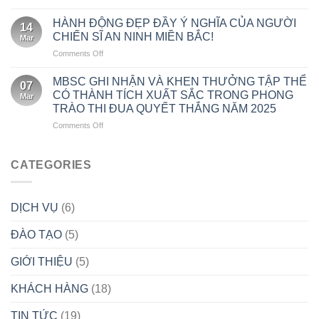
AN
THÀNH
BẮT
THÁNG
NINH
LẬP
HÀNH ĐỘNG ĐẸP ĐẦY Ý NGHĨA CỦA NGƯỜI
ĐẦU
5!
14
MIỀN
CÔNG
TỪ
CHIẾN SĨ AN NINH MIỀN BẮC!
Mar
BẮC
TY
VĂN
on
Comments Off
20
CỔ
HÓA
HÀNH
NĂM
PHẦN
ĐỘNG
HÌNH
MBSC GHI NHẬN VÀ KHEN THƯỞNG TẬP THỂ
DỊCH
07
ĐẸP
THÀNH
CÓ THÀNH TÍCH XUẤT SẮC TRONG PHONG
VỤ
Mar
ĐẦY
VÀ
BẢO
TRÀO THI ĐUA QUYẾT THẮNG NĂM 2025
Ý
PHÁT
VỆ
on
Comments Off
NGHĨA
TRIỂN!
CHUYÊN
MBSC
CỦA
NGHIỆP
GHI
NGƯỜI
AN
NHẬN
CHIẾN
CATEGORIES
NINH
VÀ
SĨ
MIỀN
KHEN
AN
BẮC
THƯỞNG
NINH
(14/04/2005
DỊCH VỤ
(6)
TẬP
MIỀN
–
THỂ
BẮC!
14/04/2025)
ĐÀO TẠO
(5)
CÓ
THÀNH
TÍCH
GIỚI THIỆU
(5)
XUẤT
SẮC
KHÁCH HÀNG
(18)
TRONG
PHONG
TIN TỨC
(19)
TRÀO