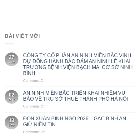
BÀI VIẾT MỚI
CÔNG TY CỔ PHẦN AN NINH MIỀN BẮC VINH
27
DỰ ĐỒNG HÀNH BẢO ĐẢM AN NINH LỄ KHAI
Jun
TRƯƠNG BỆNH VIỆN BẠCH MAI CƠ SỞ NINH
BÌNH
on
Comments Off
CÔNG
TY
AN NINH MIỀN BẮC TRIỂN KHAI NHIỆM VỤ
02
CỔ
BẢO VỆ TRỤ SỞ THUẾ THÀNH PHỐ HÀ NỘI
Mar
PHẦN
on
Comments Off
AN
AN
NINH
NINH
MIỀN
ĐÓN XUÂN BÍNH NGỌ 2026 – GÁC BÌNH AN,
13
MIỀN
BẮC
GIỮ NIỀM TIN
Feb
BẮC
VINH
on
Comments Off
TRIỂN
DỰ
ĐÓN
KHAI
ĐỒNG