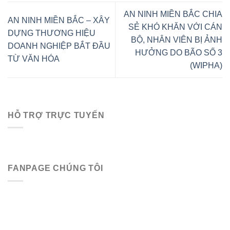
AN NINH MIỀN BẮC CHIA
AN NINH MIỀN BẮC – XÂY
SẺ KHÓ KHĂN VỚI CÁN
DỰNG THƯƠNG HIỆU
BỘ, NHÂN VIÊN BỊ ẢNH
DOANH NGHIỆP BẮT ĐẦU
HƯỞNG DO BÃO SỐ 3
TỪ VĂN HÓA
(WIPHA)
HỖ TRỢ TRỰC TUYẾN
FANPAGE CHÚNG TÔI