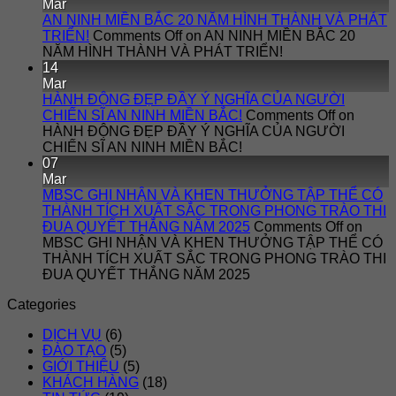
Mar
AN NINH MIỀN BẮC 20 NĂM HÌNH THÀNH VÀ PHÁT
TRIỂN!
Comments Off
on AN NINH MIỀN BẮC 20
NĂM HÌNH THÀNH VÀ PHÁT TRIỂN!
14
Mar
HÀNH ĐỘNG ĐẸP ĐẦY Ý NGHĨA CỦA NGƯỜI
CHIẾN SĨ AN NINH MIỀN BẮC!
Comments Off
on
HÀNH ĐỘNG ĐẸP ĐẦY Ý NGHĨA CỦA NGƯỜI
CHIẾN SĨ AN NINH MIỀN BẮC!
07
Mar
MBSC GHI NHẬN VÀ KHEN THƯỞNG TẬP THỂ CÓ
THÀNH TÍCH XUẤT SẮC TRONG PHONG TRÀO THI
ĐUA QUYẾT THẮNG NĂM 2025
Comments Off
on
MBSC GHI NHẬN VÀ KHEN THƯỞNG TẬP THỂ CÓ
THÀNH TÍCH XUẤT SẮC TRONG PHONG TRÀO THI
ĐUA QUYẾT THẮNG NĂM 2025
Categories
DỊCH VỤ
(6)
ĐÀO TẠO
(5)
GIỚI THIỆU
(5)
KHÁCH HÀNG
(18)