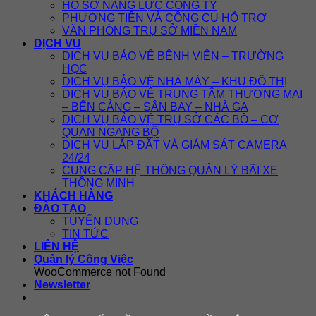
HỒ SƠ NĂNG LỰC CÔNG TY
PHƯƠNG TIỆN VÀ CÔNG CỤ HỖ TRỢ
VĂN PHÒNG TRỤ SỞ MIỀN NAM
DỊCH VỤ
DỊCH VỤ BẢO VỆ BỆNH VIỆN – TRƯỜNG
HỌC
DỊCH VỤ BẢO VỆ NHÀ MÁY – KHU ĐÔ THỊ
DỊCH VỤ BẢO VỆ TRUNG TÂM THƯƠNG MẠI
– BẾN CẢNG – SÂN BAY – NHÀ GA
DỊCH VỤ BẢO VỆ TRỤ SỞ CÁC BỘ – CƠ
QUAN NGANG BỘ
DỊCH VỤ LẮP ĐẶT VÀ GIÁM SÁT CAMERA
24/24
CUNG CẤP HỆ THỐNG QUẢN LÝ BÃI XE
THÔNG MINH
KHÁCH HÀNG
ĐÀO TẠO
TUYỂN DỤNG
TIN TỨC
LIÊN HỆ
Quản lý Công Việc
WooCommerce not Found
Newsletter