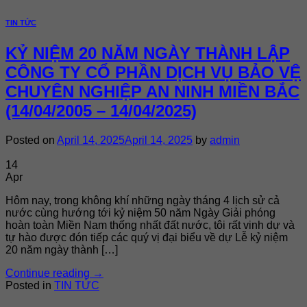
TIN TỨC
KỶ NIỆM 20 NĂM NGÀY THÀNH LẬP
CÔNG TY CỔ PHẦN DỊCH VỤ BẢO VỆ
CHUYÊN NGHIỆP AN NINH MIỀN BẮC
(14/04/2005 – 14/04/2025)
Posted on
April 14, 2025
April 14, 2025
by
admin
14
Apr
Hôm nay, trong không khí những ngày tháng 4 lịch sử cả
nước cùng hướng tới kỷ niệm 50 năm Ngày Giải phóng
hoàn toàn Miền Nam thống nhất đất nước, tôi rất vinh dự và
tự hào được đón tiếp các quý vị đại biểu về dự Lễ kỷ niệm
20 năm ngày thành […]
Continue reading
→
Posted in
TIN TỨC