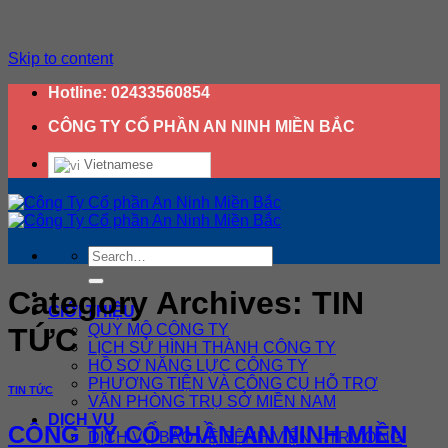
Skip to content
Hotline:
02433560854
CÔNG TY CỔ PHẦN AN NINH MIỀN BẮC
Vietnamese
Category Archives:
TIN
GIỚI THIỆU
QUY MÔ CÔNG TY
TỨC
LỊCH SỬ HÌNH THÀNH CÔNG TY
HỒ SƠ NĂNG LỰC CÔNG TY
PHƯƠNG TIỆN VÀ CÔNG CỤ HỖ TRỢ
TIN TỨC
VĂN PHÒNG TRỤ SỞ MIỀN NAM
DỊCH VỤ
CÔNG TY CỔ PHẦN AN NINH MIỀN
DỊCH VỤ BẢO VỆ BỆNH VIỆN – TRƯỜNG