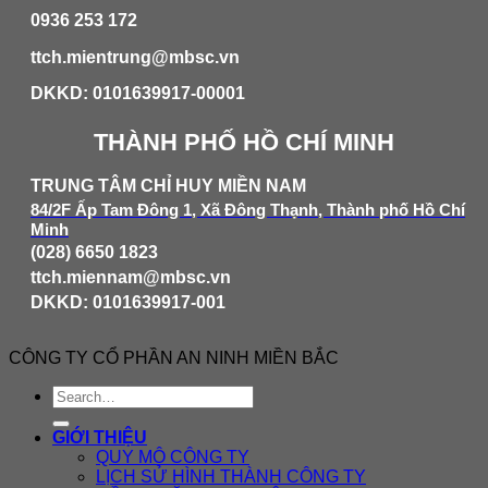
0936 253 172
ttch.mientrung@mbsc.vn
DKKD: 0101639917-00001
THÀNH PHỐ HỒ CHÍ MINH
TRUNG TÂM CHỈ HUY MIỀN NAM
84/2F Ấp Tam Đông 1, Xã Đông Thạnh, Thành phố Hồ Chí
Minh
(028) 6650 1823
ttch.miennam@mbsc.vn
DKKD: 0101639917-001
CÔNG TY CỔ PHẦN AN NINH MIỀN BẮC
GIỚI THIỆU
QUY MÔ CÔNG TY
LỊCH SỬ HÌNH THÀNH CÔNG TY