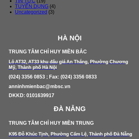
TIN TỨC
(19)
TUYỂN DỤNG
(4)
Uncategorized
(3)
HÀ NỘI
TRUNG TÂM CHỈ HUY MIỀN BẮC
Lô AT32, AT33 khu đấu giá An Thắng, Phường Chương
Mỹ, Thành phố Hà Nội
(024) 3356 0853 ; Fax: (024) 3356 0833
anninhmienbac@mbsc.vn
DKKD: 0101639917
ĐÀ NẴNG
TRUNG TÂM CHỈ HUY MIỀN TRUNG
K95 Đỗ Khúc Tịnh, Phường Cẩm Lệ, Thành phố Đà Nẵng