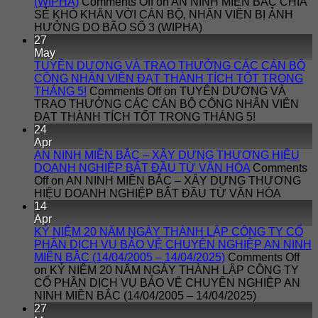
(WIPHA)
Comments Off
on AN NINH MIỀN BẮC CHIA
SẺ KHÓ KHĂN VỚI CÁN BỘ, NHÂN VIÊN BỊ ẢNH
HƯỞNG DO BÃO SỐ 3 (WIPHA)
27
May
TUYÊN DƯƠNG VÀ TRAO THƯỞNG CÁC CÁN BỘ
CÔNG NHÂN VIÊN ĐẠT THÀNH TÍCH TỐT TRONG
THÁNG 5!
Comments Off
on TUYÊN DƯƠNG VÀ
TRAO THƯỞNG CÁC CÁN BỘ CÔNG NHÂN VIÊN
ĐẠT THÀNH TÍCH TỐT TRONG THÁNG 5!
24
Apr
AN NINH MIỀN BẮC – XÂY DỰNG THƯƠNG HIỆU
DOANH NGHIỆP BẮT ĐẦU TỪ VĂN HÓA
Comments
Off
on AN NINH MIỀN BẮC – XÂY DỰNG THƯƠNG
HIỆU DOANH NGHIỆP BẮT ĐẦU TỪ VĂN HÓA
14
Apr
KỶ NIỆM 20 NĂM NGÀY THÀNH LẬP CÔNG TY CỔ
PHẦN DỊCH VỤ BẢO VỆ CHUYÊN NGHIỆP AN NINH
MIỀN BẮC (14/04/2005 – 14/04/2025)
Comments Off
on KỶ NIỆM 20 NĂM NGÀY THÀNH LẬP CÔNG TY
CỔ PHẦN DỊCH VỤ BẢO VỆ CHUYÊN NGHIỆP AN
NINH MIỀN BẮC (14/04/2005 – 14/04/2025)
27