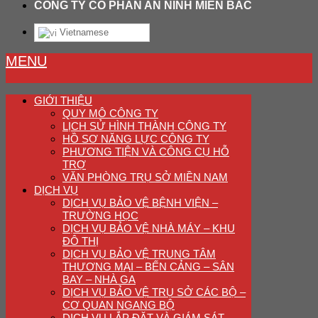
CÔNG TY CỔ PHẦN AN NINH MIỀN BẮC
Vietnamese
MENU
GIỚI THIỆU
QUY MÔ CÔNG TY
LỊCH SỬ HÌNH THÀNH CÔNG TY
HỒ SƠ NĂNG LỰC CÔNG TY
PHƯƠNG TIỆN VÀ CÔNG CỤ HỖ
TRỢ
VĂN PHÒNG TRỤ SỞ MIỀN NAM
DỊCH VỤ
DỊCH VỤ BẢO VỆ BỆNH VIỆN –
TRƯỜNG HỌC
DỊCH VỤ BẢO VỆ NHÀ MÁY – KHU
ĐÔ THỊ
DỊCH VỤ BẢO VỆ TRUNG TÂM
THƯƠNG MẠI – BẾN CẢNG – SÂN
BAY – NHÀ GA
DỊCH VỤ BẢO VỆ TRỤ SỞ CÁC BỘ –
CƠ QUAN NGANG BỘ
DỊCH VỤ LẮP ĐẶT VÀ GIÁM SÁT