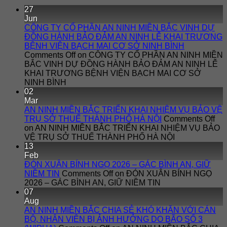
27
Jun
CÔNG TY CỔ PHẦN AN NINH MIỀN BẮC VINH DỰ
ĐỒNG HÀNH BẢO ĐẢM AN NINH LỄ KHAI TRƯƠNG
BỆNH VIỆN BẠCH MAI CƠ SỞ NINH BÌNH
Comments Off
on CÔNG TY CỔ PHẦN AN NINH MIỀN
BẮC VINH DỰ ĐỒNG HÀNH BẢO ĐẢM AN NINH LỄ
KHAI TRƯƠNG BỆNH VIỆN BẠCH MAI CƠ SỞ
NINH BÌNH
02
Mar
AN NINH MIỀN BẮC TRIỂN KHAI NHIỆM VỤ BẢO VỆ
TRỤ SỞ THUẾ THÀNH PHỐ HÀ NỘI
Comments Off
on AN NINH MIỀN BẮC TRIỂN KHAI NHIỆM VỤ BẢO
VỆ TRỤ SỞ THUẾ THÀNH PHỐ HÀ NỘI
13
Feb
ĐÓN XUÂN BÍNH NGỌ 2026 – GÁC BÌNH AN, GIỮ
NIỀM TIN
Comments Off
on ĐÓN XUÂN BÍNH NGỌ
2026 – GÁC BÌNH AN, GIỮ NIỀM TIN
07
Aug
AN NINH MIỀN BẮC CHIA SẺ KHÓ KHĂN VỚI CÁN
BỘ, NHÂN VIÊN BỊ ẢNH HƯỞNG DO BÃO SỐ 3