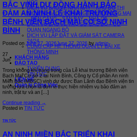
HỌC
BẮC VINH DỰ ĐỒNG HÀNH BẢO
DỊCH VỤ BẢO VỆ NHÀ MÁY – KHU ĐÔ THỊ
ĐẢM AN NINH LỄ KHAI TRƯƠNG
DỊCH VỤ BẢO VỆ TRUNG TÂM THƯƠNG MẠI
– BẾN CẢNG – SÂN BAY – NHÀ GA
BỆNH VIỆN BẠCH MAI CƠ SỞ NINH
DỊCH VỤ BẢO VỆ TRỤ SỞ CÁC BỘ – CƠ
BÌNH
QUAN NGANG BỘ
DỊCH VỤ LẮP ĐẶT VÀ GIÁM SÁT CAMERA
24/24
Posted on
June 27, 2026
June 27, 2026
by
admin
CUNG CẤP HỆ THỐNG QUẢN LÝ BÃI XE
THÔNG MINH
27
KHÁCH HÀNG
Jun
ĐÀO TẠO
TUYỂN DỤNG
Trong không khí trang trọng của Lễ khai trương Bệnh viện
TIN TỨC
Bạch Mai Cơ sở 2 tại Ninh Bình, Công ty Cổ phần An ninh
LIÊN HỆ
Miền Bắc (MBSC) vinh dự được Ban Lãnh đạo Bệnh viện tin
Quản lý Công Việc
tưởng lựa chọn là đơn vị thực hiện nhiệm vụ bảo đảm an
ninh, trật tự và an […]
Continue reading
→
Posted in
TIN TỨC
TIN TỨC
AN NINH MIỀN BẮC TRIỂN KHAI