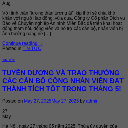
Aug
Với tinh thần “tương thân tương ái”, kịp thời sẻ chia khó
khăn với người lao động, vừa qua, Công ty Cổ phần Dịch vụ
Bảo vệ Chuyên nghiệp An ninh Miền Bắc đã triển khai hoạt
động thăm hỏi, động viên và hỗ trợ các cán bộ, nhân viên bị
ảnh hưởng nặng nề […]
Continue reading
→
Posted in
TIN TỨC
TIN TỨC
TUYÊN DƯƠNG VÀ TRAO THƯỞNG
CÁC CÁN BỘ CÔNG NHÂN VIÊN ĐẠT
THÀNH TÍCH TỐT TRONG THÁNG 5!
Posted on
May 27, 2025
May 27, 2025
by
admin
27
May
Hà Nội, ngày 27 tháng 05 năm 2025. Thừa ủy quyền của