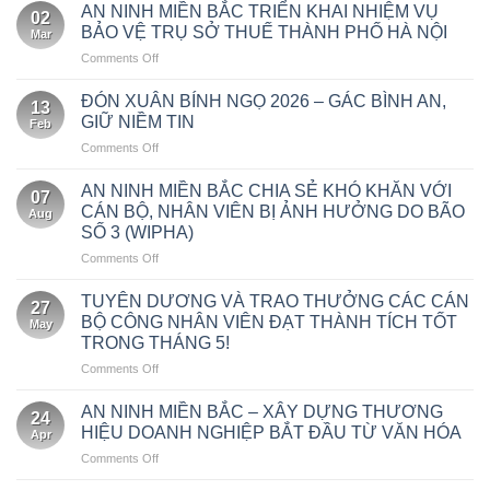
TY
AN NINH MIỀN BẮC TRIỂN KHAI NHIỆM VỤ
02
CỔ
BẢO VỆ TRỤ SỞ THUẾ THÀNH PHỐ HÀ NỘI
Mar
PHẦN
on
Comments Off
AN
AN
NINH
NINH
MIỀN
ĐÓN XUÂN BÍNH NGỌ 2026 – GÁC BÌNH AN,
13
MIỀN
BẮC
GIỮ NIỀM TIN
Feb
BẮC
VINH
on
Comments Off
TRIỂN
DỰ
ĐÓN
KHAI
ĐỒNG
XUÂN
NHIỆM
AN NINH MIỀN BẮC CHIA SẺ KHÓ KHĂN VỚI
HÀNH
07
BÍNH
VỤ
CÁN BỘ, NHÂN VIÊN BỊ ẢNH HƯỞNG DO BÃO
BẢO
Aug
NGỌ
BẢO
ĐẢM
SỐ 3 (WIPHA)
2026
VỆ
AN
on
Comments Off
–
TRỤ
NINH
AN
GÁC
SỞ
LỄ
NINH
BÌNH
TUYÊN DƯƠNG VÀ TRAO THƯỞNG CÁC CÁN
THUẾ
KHAI
27
MIỀN
AN,
THÀNH
BỘ CÔNG NHÂN VIÊN ĐẠT THÀNH TÍCH TỐT
TRƯƠNG
May
BẮC
GIỮ
PHỐ
BỆNH
TRONG THÁNG 5!
CHIA
NIỀM
HÀ
VIỆN
on
Comments Off
SẺ
TIN
NỘI
BẠCH
TUYÊN
KHÓ
MAI
DƯƠNG
KHĂN
AN NINH MIỀN BẮC – XÂY DỰNG THƯƠNG
CƠ
24
VÀ
VỚI
HIỆU DOANH NGHIỆP BẮT ĐẦU TỪ VĂN HÓA
SỞ
Apr
TRAO
CÁN
NINH
on
Comments Off
THƯỞNG
BỘ,
BÌNH
AN
CÁC
NHÂN