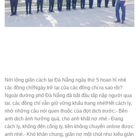
Nới lỏng giãn cách tại Đà Nẵng ngày thứ 5 hoan hỉ nhé
các đồng chí!Ngày trở lại của các đồng chí ra sao rồi?
Ngoài đường phố Đà Nẵng đã bắt đầu tấp nập người qua
lại, các đồng chí vẫn giữ vững khẩu trang nhé!Hết cách ly,
nhớ những câu nói quen thuộc của đợt dịch trước:- Bên
anh dịch ảnh hưởng quá, cho anh khất nợ nhé.- Đang
cách ly, không đến công ty, tiền không chuyển online được
anh nhé.- Khó khăn chung, giãn nợ một chút như kiểu giãn