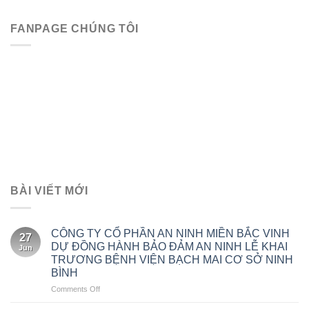
FANPAGE CHÚNG TÔI
BÀI VIẾT MỚI
CÔNG TY CỔ PHẦN AN NINH MIỀN BẮC VINH
27
DỰ ĐỒNG HÀNH BẢO ĐẢM AN NINH LỄ KHAI
Jun
TRƯƠNG BỆNH VIỆN BẠCH MAI CƠ SỞ NINH
BÌNH
on
Comments Off
CÔNG