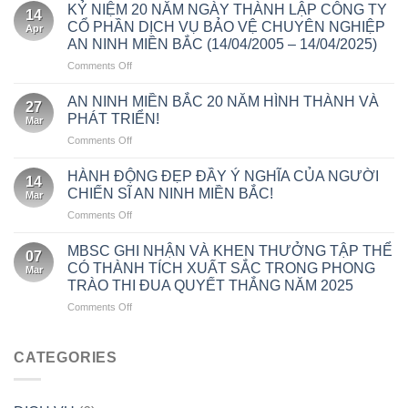
NINH
CÁN
KỶ NIỆM 20 NĂM NGÀY THÀNH LẬP CÔNG TY
VIÊN
14
MIỀN
BỘ
BỊ
CỔ PHẦN DỊCH VỤ BẢO VỆ CHUYÊN NGHIỆP
Apr
BẮC
CÔNG
ẢNH
AN NINH MIỀN BẮC (14/04/2005 – 14/04/2025)
–
NHÂN
HƯỞNG
on
Comments Off
XÂY
VIÊN
DO
KỶ
DỰNG
ĐẠT
BÃO
NIỆM
THƯƠNG
AN NINH MIỀN BẮC 20 NĂM HÌNH THÀNH VÀ
THÀNH
SỐ
27
20
HIỆU
TÍCH
3
PHÁT TRIỂN!
Mar
NĂM
DOANH
TỐT
(WIPHA)
on
Comments Off
NGÀY
NGHIỆP
TRONG
AN
THÀNH
BẮT
THÁNG
NINH
LẬP
HÀNH ĐỘNG ĐẸP ĐẦY Ý NGHĨA CỦA NGƯỜI
ĐẦU
5!
14
MIỀN
CÔNG
TỪ
CHIẾN SĨ AN NINH MIỀN BẮC!
Mar
BẮC
TY
VĂN
on
Comments Off
20
CỔ
HÓA
HÀNH
NĂM
PHẦN
ĐỘNG
HÌNH
MBSC GHI NHẬN VÀ KHEN THƯỞNG TẬP THỂ
DỊCH
07
ĐẸP
THÀNH
CÓ THÀNH TÍCH XUẤT SẮC TRONG PHONG
VỤ
Mar
ĐẦY
VÀ
BẢO
TRÀO THI ĐUA QUYẾT THẮNG NĂM 2025
Ý
PHÁT
VỆ
on
Comments Off
NGHĨA
TRIỂN!
CHUYÊN
MBSC
CỦA
NGHIỆP
GHI
NGƯỜI
AN
NHẬN
CHIẾN
CATEGORIES
NINH
VÀ
SĨ
MIỀN
KHEN
AN
BẮC
THƯỞNG
NINH
(14/04/2005