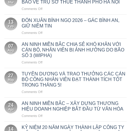
BẢO VỆ TRỤ SỞ THUẾ THÀNH PHỐ HÀ NỘI
Mar
PHẦN
on
Comments Off
AN
AN
NINH
NINH
MIỀN
ĐÓN XUÂN BÍNH NGỌ 2026 – GÁC BÌNH AN,
13
MIỀN
BẮC
GIỮ NIỀM TIN
Feb
BẮC
VINH
on
Comments Off
TRIỂN
DỰ
ĐÓN
KHAI
ĐỒNG
XUÂN
NHIỆM
AN NINH MIỀN BẮC CHIA SẺ KHÓ KHĂN VỚI
HÀNH
07
BÍNH
VỤ
CÁN BỘ, NHÂN VIÊN BỊ ẢNH HƯỞNG DO BÃO
BẢO
Aug
NGỌ
BẢO
ĐẢM
SỐ 3 (WIPHA)
2026
VỆ
AN
on
Comments Off
–
TRỤ
NINH
AN
GÁC
SỞ
LỄ
NINH
BÌNH
TUYÊN DƯƠNG VÀ TRAO THƯỞNG CÁC CÁN
THUẾ
KHAI
27
MIỀN
AN,
THÀNH
BỘ CÔNG NHÂN VIÊN ĐẠT THÀNH TÍCH TỐT
TRƯƠNG
May
BẮC
GIỮ
PHỐ
BỆNH
TRONG THÁNG 5!
CHIA
NIỀM
HÀ
VIỆN
on
Comments Off
SẺ
TIN
NỘI
BẠCH
TUYÊN
KHÓ
MAI
DƯƠNG
KHĂN
AN NINH MIỀN BẮC – XÂY DỰNG THƯƠNG
CƠ
24
VÀ
VỚI
HIỆU DOANH NGHIỆP BẮT ĐẦU TỪ VĂN HÓA
SỞ
Apr
TRAO
CÁN
NINH
on
Comments Off
THƯỞNG
BỘ,
BÌNH
AN
CÁC
NHÂN
NINH
CÁN
KỶ NIỆM 20 NĂM NGÀY THÀNH LẬP CÔNG TY
VIÊN
14
MIỀN