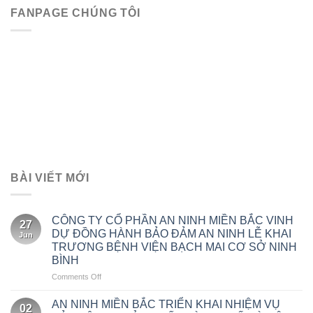
FANPAGE CHÚNG TÔI
BÀI VIẾT MỚI
CÔNG TY CỔ PHẦN AN NINH MIỀN BẮC VINH
27
DỰ ĐỒNG HÀNH BẢO ĐẢM AN NINH LỄ KHAI
Jun
TRƯƠNG BỆNH VIỆN BẠCH MAI CƠ SỞ NINH
BÌNH
on
Comments Off
CÔNG
TY
AN NINH MIỀN BẮC TRIỂN KHAI NHIỆM VỤ
02
CỔ