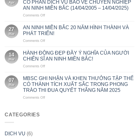
BỘ
BỊ
CỔ PHẦN DỊCH VỤ BẢO VỆ CHUYÊN NGHIỆP
Apr
BẮC
CÔNG
ẢNH
AN NINH MIỀN BẮC (14/04/2005 – 14/04/2025)
–
NHÂN
HƯỞNG
on
Comments Off
XÂY
VIÊN
DO
KỶ
DỰNG
ĐẠT
BÃO
NIỆM
THƯƠNG
AN NINH MIỀN BẮC 20 NĂM HÌNH THÀNH VÀ
THÀNH
SỐ
27
20
HIỆU
TÍCH
3
PHÁT TRIỂN!
Mar
NĂM
DOANH
TỐT
(WIPHA)
on
Comments Off
NGÀY
NGHIỆP
TRONG
AN
THÀNH
BẮT
THÁNG
NINH
LẬP
HÀNH ĐỘNG ĐẸP ĐẦY Ý NGHĨA CỦA NGƯỜI
ĐẦU
5!
14
MIỀN
CÔNG
TỪ
CHIẾN SĨ AN NINH MIỀN BẮC!
Mar
BẮC
TY
VĂN
on
Comments Off
20
CỔ
HÓA
HÀNH
NĂM
PHẦN
ĐỘNG
HÌNH
MBSC GHI NHẬN VÀ KHEN THƯỞNG TẬP THỂ
DỊCH
07
ĐẸP
THÀNH
CÓ THÀNH TÍCH XUẤT SẮC TRONG PHONG
VỤ
Mar
ĐẦY
VÀ
BẢO
TRÀO THI ĐUA QUYẾT THẮNG NĂM 2025
Ý
PHÁT
VỆ
on
Comments Off
NGHĨA
TRIỂN!
CHUYÊN
MBSC
CỦA
NGHIỆP
GHI
NGƯỜI
AN
NHẬN
CHIẾN
CATEGORIES
NINH
VÀ
SĨ
MIỀN
KHEN
AN
BẮC
THƯỞNG
NINH
(14/04/2005
DỊCH VỤ
(6)
TẬP
MIỀN
–