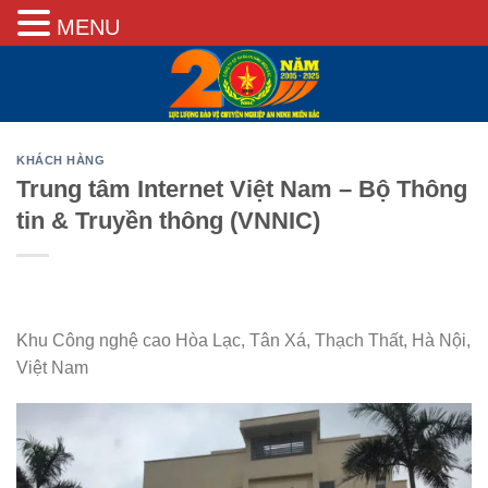
MENU
Skip
to
content
KHÁCH HÀNG
Trung tâm Internet Việt Nam – Bộ Thông
tin & Truyền thông (VNNIC)
Khu Công nghệ cao Hòa Lạc, Tân Xá, Thạch Thất, Hà Nội,
Việt Nam