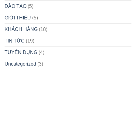
THỂ
BẮC!
14/04/2025)
ĐÀO TẠO
(5)
CÓ
THÀNH
TÍCH
GIỚI THIỆU
(5)
XUẤT
SẮC
KHÁCH HÀNG
(18)
TRONG
PHONG
TIN TỨC
(19)
TRÀO
THI
TUYỂN DỤNG
(4)
ĐUA
QUYẾT
THẮNG
Uncategorized
(3)
NĂM
2025
HÀ NỘI
TRUNG TÂM CHỈ HUY MIỀN BẮC