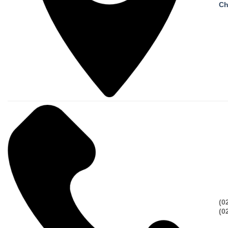
Ch
(0
(0