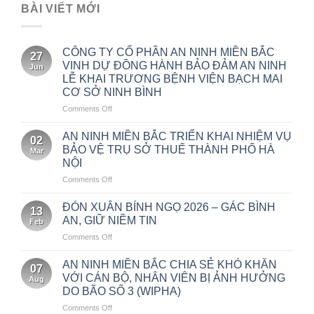
BÀI VIẾT MỚI
CÔNG TY CỔ PHẦN AN NINH MIỀN BẮC
27
VINH DỰ ĐỒNG HÀNH BẢO ĐẢM AN NINH
Jun
LỄ KHAI TRƯƠNG BỆNH VIỆN BẠCH MAI
CƠ SỞ NINH BÌNH
on
Comments Off
CÔNG
TY
AN NINH MIỀN BẮC TRIỂN KHAI NHIỆM VỤ
02
CỔ
BẢO VỆ TRỤ SỞ THUẾ THÀNH PHỐ HÀ
Mar
PHẦN
NỘI
AN
on
Comments Off
NINH
AN
MIỀN
NINH
BẮC
ĐÓN XUÂN BÍNH NGỌ 2026 – GÁC BÌNH
13
MIỀN
VINH
AN, GIỮ NIỀM TIN
Feb
BẮC
DỰ
on
Comments Off
TRIỂN
ĐỒNG
ĐÓN
KHAI
HÀNH
XUÂN
NHIỆM
AN NINH MIỀN BẮC CHIA SẺ KHÓ KHĂN
BẢO
07
BÍNH
VỤ
ĐẢM
VỚI CÁN BỘ, NHÂN VIÊN BỊ ẢNH HƯỞNG
Aug
NGỌ
BẢO
AN
DO BÃO SỐ 3 (WIPHA)
2026
VỆ
NINH
on
Comments Off
–
TRỤ
LỄ